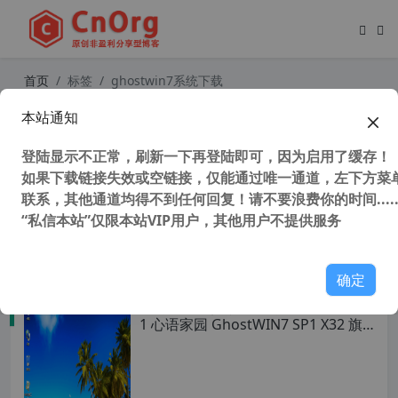
首页
标签
ghostwin7系统下载
本站通知
心语家园 Ghostwin7极限精简老爷机
专用版32位 终极纯净 不带驱动仅239
登陆显示不正常，刷新一下再登陆即可，因为启用了缓存！
M
如果下载链接失效或空链接，仅能通过唯一通道，左下方菜单
联系，其他通道均得不到任何回复！请不要浪费你的时间.....
“私信本站”仅限本站VIP用户，其他用户不提供服务
32,225 次浏览
操作系统
确定
全网唯一支持 安全启动 NVME USB3.
1 心语家园 GhostWIN7 SP1 X32 旗
舰纯净版 V2.5