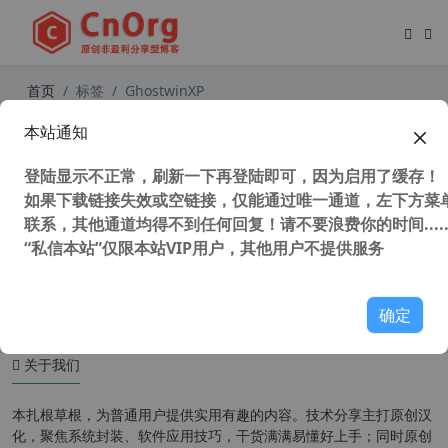
首页
标签
GhostwinXP
本站通知
心语家园 GhostwinXP SP3 装机纯净
版 V2.5 终结版 支持USB3.0
登陆显示不正常，刷新一下再登陆即可，因为启用了缓存！
如果下载链接失效或空链接，仅能通过唯一通道，左下方菜单
联系，其他通道均得不到任何回复！请不要浪费你的时间.....
“私信本站”仅限本站VIP用户，其他用户不提供服务
50,886 次浏览
操作系统
确定
关于我们
本扎根草根，为普通用户提供实用有趣的内容。技术分享主打原创汉
化，聚焦系统封装、软件应用技巧，干货满满易懂好上手；同时原创