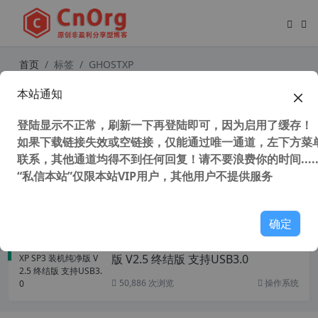
首页
标签
GHOSTXP
本站通知
全网唯一支持 安全启动 UEFI NVME
心语家园 GhostWIN7 SP1 X64 旗舰
登陆显示不正常，刷新一下再登陆即可，因为启用了缓存！
纯净版 V2.5
如果下载链接失效或空链接，仅能通过唯一通道，左下方菜单
联系，其他通道均得不到任何回复！请不要浪费你的时间.....
“私信本站”仅限本站VIP用户，其他用户不提供服务
44,027 次浏览
操作系统
确定
心语家园 GhostwinXP SP3 装机纯净
版 V2.5 终结版 支持USB3.0
50,886 次浏览
操作系统