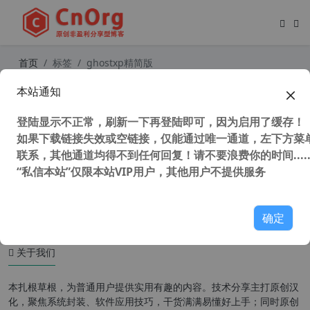
首页
标签
ghostxp精简版
本站通知
心语家园 GhostwinXP SP3 装机纯净
版 V2.5 终结版 支持USB3.0
登陆显示不正常，刷新一下再登陆即可，因为启用了缓存！
如果下载链接失效或空链接，仅能通过唯一通道，左下方菜单
联系，其他通道均得不到任何回复！请不要浪费你的时间.....
“私信本站”仅限本站VIP用户，其他用户不提供服务
50,886 次浏览
操作系统
确定
关于我们
本扎根草根，为普通用户提供实用有趣的内容。技术分享主打原创汉
化，聚焦系统封装、软件应用技巧，干货满满易懂好上手；同时原创