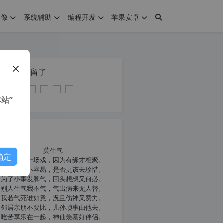
图像
系统辅助
编程开发
苹果安卓
在本页停留了
站”
我共勉
莫生气
确定
人生就像一场戏，因为有缘才相聚。
相扶到老不容易，是否更该去珍惜。
为了小事发脾气，回头想想又何必。
别人生气我不气，气出病来无人替。
我若气死谁如意，况且伤神又费力。
邻居亲朋不要比，儿孙琐事由他去。
吃苦享乐在一起，神仙羡慕好伴侣。