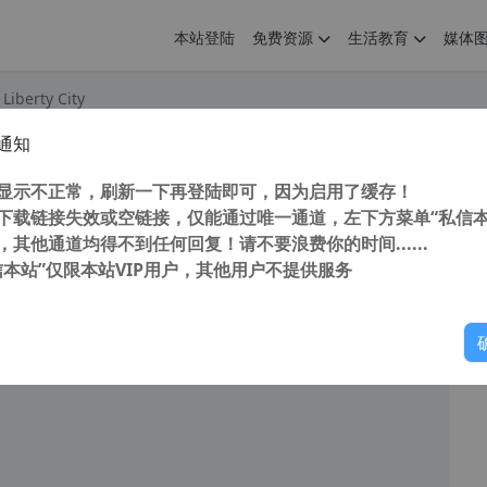
本站登陆
免费资源
生活教育
媒体
Liberty City
通知
：自由城之章（侠盗飞车4）Grand Theft Auto: Episodes from Liberty City 中文硬盘版
您
明： 转载自cnorg.12hp.de 注意：由于网站空间位于国
显示不正常，刷新一下再登陆即可，因为启用了缓存！
的访问高峰期...
下载链接失效或空链接，仅能通过唯一通道，左下方菜单“私信本
，其他通道均得不到任何回复！请不要浪费你的时间......
信本站”仅限本站VIP用户，其他用户不提供服务
你
阅读
2026年4月18日