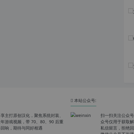
本站公众号:
分享主打原创汉化，聚焦系统封装、
扫一扫关注公众号
戏视频，带 70、80、90 后重
众号仅用于获取解
春回响，期待与同好相遇
私信留言，拒绝回