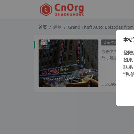
首页
标签
Grand Theft Auto: Episodes from 
本站
侠盗猎车手
童年游戏
原创文章，转载请注
登陆
外，建议避开晚上
如果
联系
“私
56,395 次浏览
次