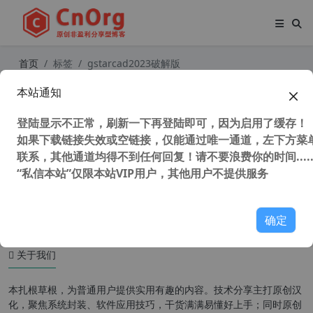
首页
标签
gstarcad2023破解版
本站通知
全网唯一 GstarCAD2025 浩辰CAD20
25 燕秀工具箱2025专业版 GstarCAD
登陆显示不正常，刷新一下再登陆即可，因为启用了缓存！
Pro YXTOOL 2025 中文版 修复官方
无2025无专业版问题
如果下载链接失效或空链接，仅能通过唯一通道，左下方菜单
联系，其他通道均得不到任何回复！请不要浪费你的时间.....
“私信本站”仅限本站VIP用户，其他用户不提供服务
45,509 次浏览
设计软件
确定
关于我们
本扎根草根，为普通用户提供实用有趣的内容。技术分享主打原创汉
化，聚焦系统封装、软件应用技巧，干货满满易懂好上手；同时原创