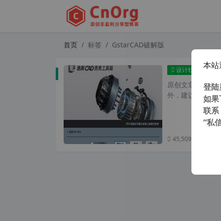
首页
标签
GstarCAD破解版
本站
全网唯一 G
设计软件
原创文章，转载请注
登陆
外，建议避开晚上
如果
联系
“私
45,509 次浏览
次