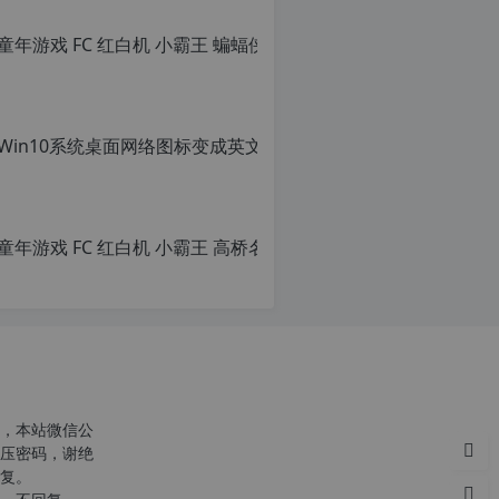
转
载
请
注
明：
转
载
自
c
n
o
r
g.
1
2
h
p.
d
e
注
意：
，本站微信公
由
压密码，谢绝
于
复。
网
c
站