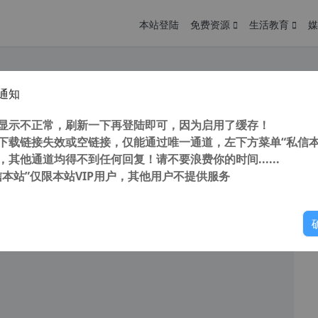
本站登陆
免费资源
生活教育
媒
通知
starCAD2025 浩辰CAD2025 燕秀工具箱2025专业版 GstarCAD Pro YXTOOL 2025 中文版 修复官方无2025无专业版问题
您
明： 转载自cnorg.12hp.de 注意：由于网站空间位于国
显示不正常，刷新一下再登陆即可，因为启用了缓存！
的访问高峰期...
下载链接失效或空链接，仅能通过唯一通道，左下方菜单“私信本
，其他通道均得不到任何回复！请不要浪费你的时间......
信本站”仅限本站VIP用户，其他用户不提供服务
你
阅读
2026年4月10日