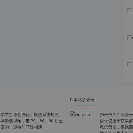
本站公众号:
分享主打原创汉化，聚焦系统封装、
扫一扫关注公众号
戏视频，带 70、80、90 后重
众号仅用于获取解
春回响，期待与同好相遇
私信留言，拒绝回