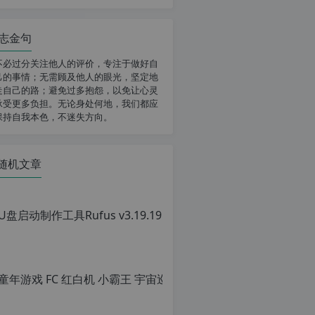
志金句
不必过分关注他人的评价，专注于做好自
己的事情；无需顾及他人的眼光，坚定地
走自己的路；避免过多抱怨，以免让心灵
承受更多负担。无论身处何地，我们都应
保持自我本色，不迷失方向。
随机文章
童年游戏
原
创
文
章，