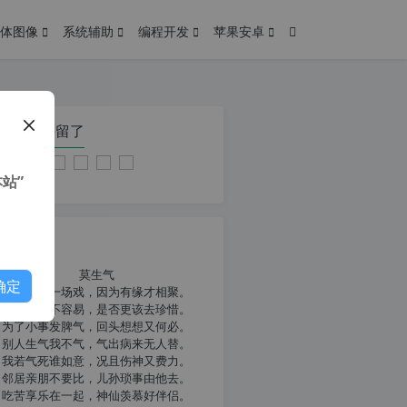
体图像
系统辅助
编程开发
苹果安卓
在本页停留了
站”
我共勉
莫生气
确定
人生就像一场戏，因为有缘才相聚。
相扶到老不容易，是否更该去珍惜。
为了小事发脾气，回头想想又何必。
别人生气我不气，气出病来无人替。
我若气死谁如意，况且伤神又费力。
邻居亲朋不要比，儿孙琐事由他去。
吃苦享乐在一起，神仙羡慕好伴侣。