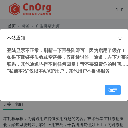
首页
标签
广告屏蔽大师
本站通知
Internet Explorer(IE)免费Adblock广
告屏蔽插件Adblock Plus for IE 1.6正
登陆显示不正常，刷新一下再登陆即可，因为启用了缓存！
式版
如果下载链接失效或空链接，仅能通过唯一通道，左下方菜单
联系，其他通道均得不到任何回复！请不要浪费你的时间.....
“私信本站”仅限本站VIP用户，其他用户不提供服务
34,180 次浏览
办公网络
确定
关于我们
本扎根草根，为普通用户提供实用有趣的内容。技术分享主打原创汉
化，聚焦系统封装、软件应用技巧，干货满满易懂好上手；同时原创