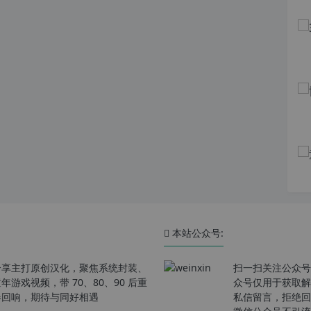
本站公众号:
分享主打原创汉化，聚焦系统封装、
扫一扫关注公众号
戏视频，带 70、80、90 后重
众号仅用于获取解
春回响，期待与同好相遇
私信留言，拒绝回