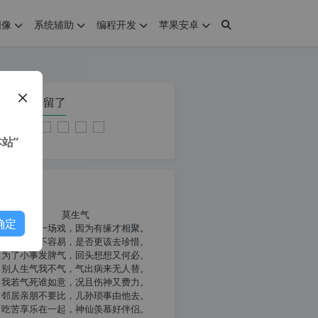
图像
系统辅助
编程开发
苹果安卓
在本页停留了
站”
我共勉
莫生气
确定
人生就像一场戏，因为有缘才相聚。
相扶到老不容易，是否更该去珍惜。
为了小事发脾气，回头想想又何必。
别人生气我不气，气出病来无人替。
我若气死谁如意，况且伤神又费力。
邻居亲朋不要比，儿孙琐事由他去。
吃苦享乐在一起，神仙羡慕好伴侣。