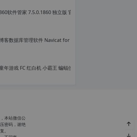
360软
原
创
文
章，
转
载
请
注
明：
童年游戏 FC
转
载
原
自
创
c
文
n
章，
o
转
r
载
g.
请
1
注
2
明：
h
转
，本站微信公
p.
载
压密码，谢绝
d
自
复。
e
c