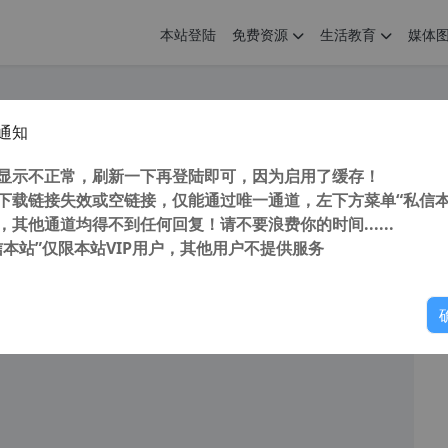
本站登陆
免费资源
生活教育
媒体
通知
rnet Explorer(IE)免费Adblock广告屏蔽插件Adblock Plus for IE 1.6正式版
您
明： 转载自 cnorg.12hp.de 注意： 由于网站空间位于国
显示不正常，刷新一下再登陆即可，因为启用了缓存！
访问高...
下载链接失效或空链接，仅能通过唯一通道，左下方菜单“私信本
，其他通道均得不到任何回复！请不要浪费你的时间......
信本站”仅限本站VIP用户，其他用户不提供服务
你
阅读
2026年7月11日