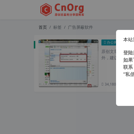
首页
标签
广告屏蔽软件
本站
Inte
办公网络
原创文章，转载请注
登陆
外，建议避开晚上的
如果
联系
“私
34,180 次浏览
次