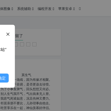
体图像
系统辅助
编程开发
苹果安卓
在本页停留了
站”
我共勉
莫生气
确定
人生就像一场戏，因为有缘才相聚。
相扶到老不容易，是否更该去珍惜。
为了小事发脾气，回头想想又何必。
别人生气我不气，气出病来无人替。
我若气死谁如意，况且伤神又费力。
邻居亲朋不要比，儿孙琐事由他去。
吃苦享乐在一起，神仙羡慕好伴侣。