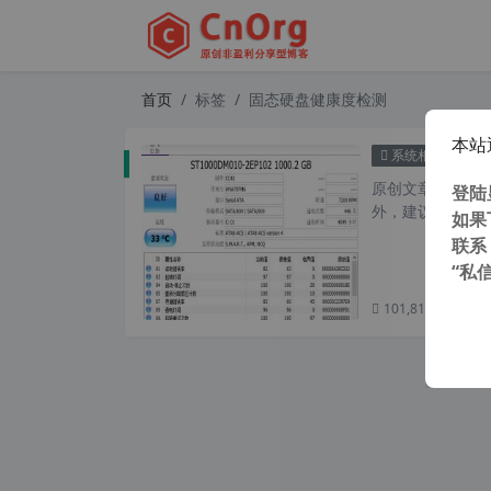
首页
标签
固态硬盘健康度检测
本站
Cry
系统相关
原创文章，转载请注
登陆
外，建议避开晚上
如果
联系
“私
101,815 次浏览
次