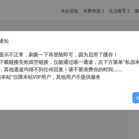
本站登陆
免费资源
生活教育
媒
通知
stalDiskInfo v8.17.11 中文版 硬盘检测 硬盘健康度检测工具
您
明： 转载自cnorg.12hp.de 注意：由于网站空间位于国
显示不正常，刷新一下再登陆即可，因为启用了缓存！
的访问高峰期...
下载链接失效或空链接，仅能通过唯一通道，左下方菜单“私信本
，其他通道均得不到任何回复！请不要浪费你的时间......
信本站”仅限本站VIP用户，其他用户不提供服务
你
阅读
2026年2月7日