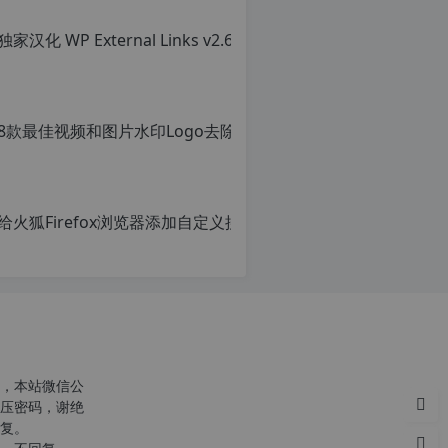
8款最佳视频和图片水印Lo
原
创
c
文
n
章，
给火狐Fi
o
转
r
载
原
g.
请
创
1
注
文
2
明：
章，
h
转
转
p.
载
载
d
自
请
e
c
注
n
明：
o
转
，本站微信公
r
载
压密码，谢绝
g.
自
复。
1
c