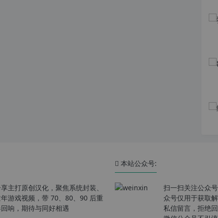
本站公众号:
分享主打原创汉化，聚焦系统封装、
扫一扫关注公众号
戏视频，带 70、80、90 后重
众号仅用于获取解
春回响，期待与同好相遇
私信留言，拒绝回