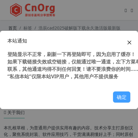
首页
标签
浩辰cad2025破解版下载永久激活版最新版
本站通知
全网唯一 GstarCAD2025 浩辰CAD20
25 燕秀工具箱2025专业版 GstarCAD
登陆显示不正常，刷新一下再登陆即可，因为启用了缓存！
Pro YXTOOL 2025 中文版 修复官方
无2025无专业版问题
如果下载链接失效或空链接，仅能通过唯一通道，左下方菜单
联系，其他通道均得不到任何回复！请不要浪费你的时间.....
“私信本站”仅限本站VIP用户，其他用户不提供服务
45,509 次浏览
设计软件
确定
关于我们
本扎根草根，为普通用户提供实用有趣的内容。技术分享主打原创汉
化，聚焦系统封装、软件应用技巧，干货满满易懂好上手；同时原创