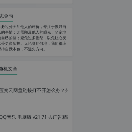
志金句
不必过分关注他人的评价，专注于做好自
己的事情；无需顾及他人的眼光，坚定地
走自己的路；避免过多抱怨，以免让心灵
承受更多负担。无论身处何地，我们都应
保持自我本色，不迷失方向。
随机文章
QQ音乐 电脑版 v
原
创
文
章，