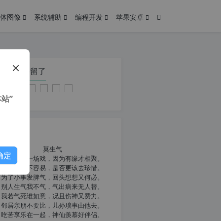
体图像
系统辅助
编程开发
苹果安卓
在本页停留了
站”
我共勉
莫生气
确定
人生就像一场戏，因为有缘才相聚。
相扶到老不容易，是否更该去珍惜。
为了小事发脾气，回头想想又何必。
别人生气我不气，气出病来无人替。
我若气死谁如意，况且伤神又费力。
邻居亲朋不要比，儿孙琐事由他去。
吃苦享乐在一起，神仙羡慕好伴侣。