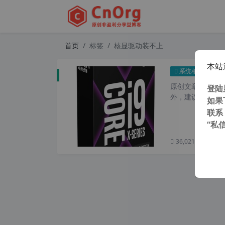
首页
标签
核显驱动装不上
本站
英特尔
系统相关
原创文章，转载请注
登陆
外，建议避开晚上的
如果
联系
“私
36,021 次浏览
次