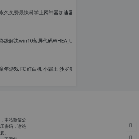
转
载
请
注
明：
转
载
自
c
n
童年游戏 F
o
r
原
g.
创
1
文
2
章，
h
转
p.
载
d
请
e
注
注
明：
意：
转
，本站微信公
由
载
压密码，谢绝
于
自
复。
网
c
站