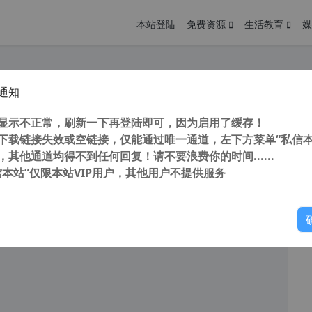
本站登陆
免费资源
生活教育
媒
通知
 intel 7、8、9代CPU集成显卡32/64位驱动（ 集显驱动 核显驱动 ）
您
明： 转载自 cnorg.12hp.de 注意： 由于网站空间位于国
显示不正常，刷新一下再登陆即可，因为启用了缓存！
访问高...
下载链接失效或空链接，仅能通过唯一通道，左下方菜单“私信本
，其他通道均得不到任何回复！请不要浪费你的时间......
信本站”仅限本站VIP用户，其他用户不提供服务
你
阅读
2026年5月16日