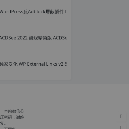
c
r
g
p
，本站微信公
压密码，谢绝
复。