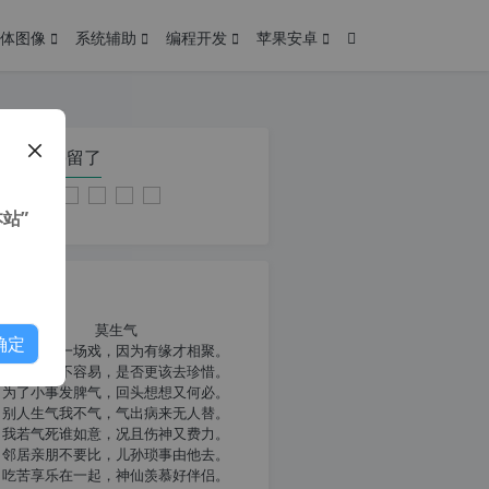
体图像
系统辅助
编程开发
苹果安卓
在本页停留了
站”
我共勉
莫生气
确定
人生就像一场戏，因为有缘才相聚。
相扶到老不容易，是否更该去珍惜。
为了小事发脾气，回头想想又何必。
别人生气我不气，气出病来无人替。
我若气死谁如意，况且伤神又费力。
邻居亲朋不要比，儿孙琐事由他去。
吃苦享乐在一起，神仙羡慕好伴侣。