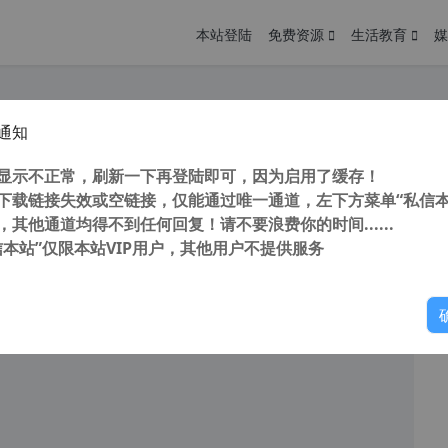
本站登陆
免费资源
生活教育
媒
通知
速器 v4.5.3 安卓手机版 中文 vip 破解版 无需试用直接vip
您
明： 转载自 cnorg.12hp.de 注意： 由于网站空间位于国
显示不正常，刷新一下再登陆即可，因为启用了缓存！
访问高...
下载链接失效或空链接，仅能通过唯一通道，左下方菜单“私信本
，其他通道均得不到任何回复！请不要浪费你的时间......
信本站”仅限本站VIP用户，其他用户不提供服务
你
阅读
2025年10月12日