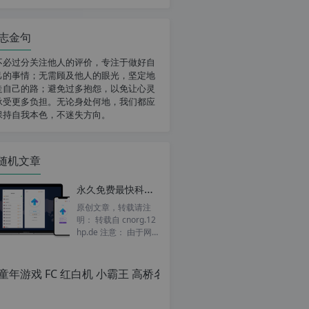
志金句
不必过分关注他人的评价，专注于做好自
己的事情；无需顾及他人的眼光，坚定地
走自己的路；避免过多抱怨，以免让心灵
承受更多负担。无论身处何地，我们都应
保持自我本色，不迷失方向。
随机文章
永久免费最快科学上网神器加速器梯子跳墙工具 V+P+N，油管下载最高达8M/秒，亲测唯一高速稳定20年未跑路
原创文章，转载请注
明： 转载自 cnorg.12
hp.de 注意： 由于网
站空间位于国外，建议
避开晚上的访问高...