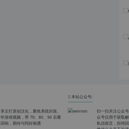
本站公众号:
分享主打原创汉化，聚焦系统封装、
扫一扫关注公众号
戏视频，带 70、80、90 后重
众号仅用于获取解
春回响，期待与同好相遇
私信留言，拒绝回