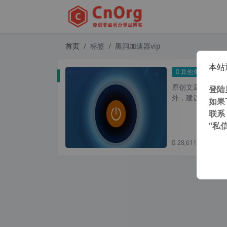
首页
标签
黑洞加速器vip
本站
黑洞加
其他免费
原创文章，转载请注
登陆
外，建议避开晚上的
如果
联系
“私
28,611 次浏览
次