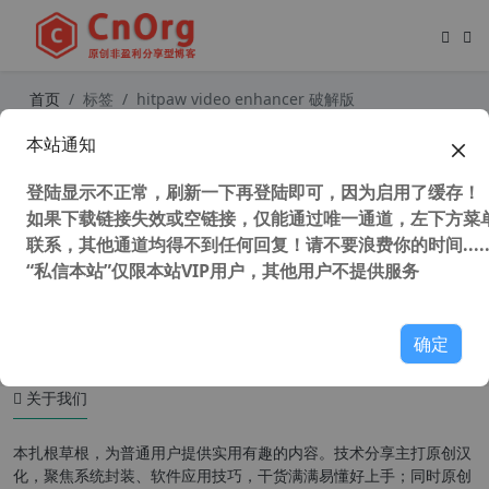
首页
标签
hitpaw video enhancer 破解版
本站通知
最强视频无损放大工具 HitPaw Vide
o Enhancer v1.9.1.0 视频修复增强工
登陆显示不正常，刷新一下再登陆即可，因为启用了缓存！
具
如果下载链接失效或空链接，仅能通过唯一通道，左下方菜单
联系，其他通道均得不到任何回复！请不要浪费你的时间.....
“私信本站”仅限本站VIP用户，其他用户不提供服务
72,032 次浏览
媒体工具
确定
关于我们
本扎根草根，为普通用户提供实用有趣的内容。技术分享主打原创汉
化，聚焦系统封装、软件应用技巧，干货满满易懂好上手；同时原创