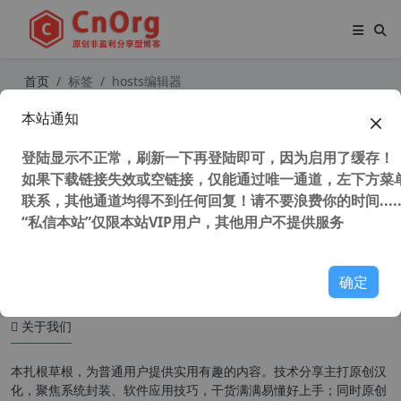
首页
标签
hosts编辑器
本站通知
独家自适应系统 BlueLife Hosts Edit
or v1.5 中文版 hosts文件编辑器 软
登陆显示不正常，刷新一下再登陆即可，因为启用了缓存！
件联网禁止工具
如果下载链接失效或空链接，仅能通过唯一通道，左下方菜单
联系，其他通道均得不到任何回复！请不要浪费你的时间.....
“私信本站”仅限本站VIP用户，其他用户不提供服务
119,010 次浏览
系统相关
确定
关于我们
本扎根草根，为普通用户提供实用有趣的内容。技术分享主打原创汉
化，聚焦系统封装、软件应用技巧，干货满满易懂好上手；同时原创