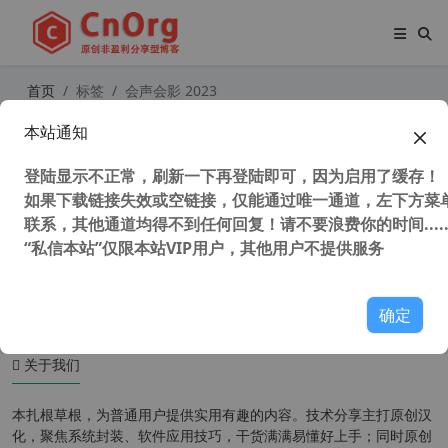
首页
标签
会声会影 2023
本站通知
Corel VideoStudio Ultimate （会声
会影2023旗舰版） v26.0.0.136 多国
登陆显示不正常，刷新一下再登陆即可，因为启用了缓存！
语言中文版 视频剪辑软件
如果下载链接失效或空链接，仅能通过唯一通道，左下方菜单
联系，其他通道均得不到任何回复！请不要浪费你的时间.....
“私信本站”仅限本站VIP用户，其他用户不提供服务
37,592 次浏览
媒体工具
确定
关于我们
本扎根草根，为普通用户提供实用有趣的内容。技术分享主打原创汉
化，聚焦系统封装、软件应用技巧，干货满满易懂好上手；同时原创