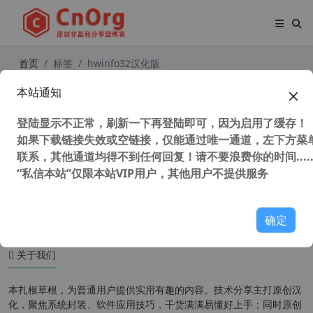
首页
标签
hwinfo32汉化版
本站通知
全能硬件检测工具 HWiNFO v7.23 汉
化中文版 32位+64位
登陆显示不正常，刷新一下再登陆即可，因为启用了缓存！
如果下载链接失效或空链接，仅能通过唯一通道，左下方菜单
联系，其他通道均得不到任何回复！请不要浪费你的时间.....
“私信本站”仅限本站VIP用户，其他用户不提供服务
35,374 次浏览
系统相关
确定
关于我们
本扎根草根，为普通用户提供实用有趣的内容。技术分享主打原创汉
化，聚焦系统封装、软件应用技巧，干货满满易懂好上手；同时原创