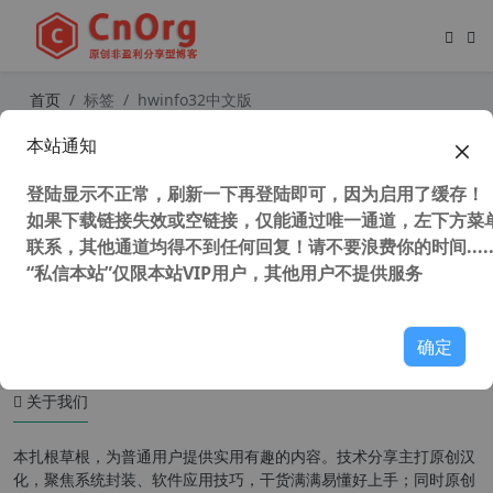
首页
标签
hwinfo32中文版
本站通知
全能硬件检测工具 HWiNFO v7.23 汉
化中文版 32位+64位
登陆显示不正常，刷新一下再登陆即可，因为启用了缓存！
如果下载链接失效或空链接，仅能通过唯一通道，左下方菜单
联系，其他通道均得不到任何回复！请不要浪费你的时间.....
“私信本站”仅限本站VIP用户，其他用户不提供服务
35,374 次浏览
系统相关
确定
关于我们
本扎根草根，为普通用户提供实用有趣的内容。技术分享主打原创汉
化，聚焦系统封装、软件应用技巧，干货满满易懂好上手；同时原创