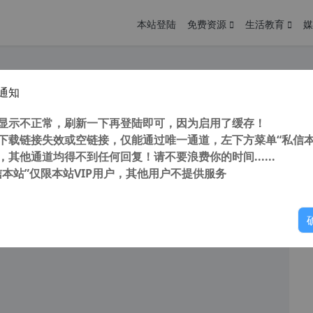
本站登陆
免费资源
生活教育
媒
通知
re Data Recovery Pro v8.4.7.0 (专业数据恢复软件) 汉化中文版
您
明： 转载自cnorg.12hp.de 注意：由于网站空间位于国
显示不正常，刷新一下再登陆即可，因为启用了缓存！
的访问高峰期...
下载链接失效或空链接，仅能通过唯一通道，左下方菜单“私信本
，其他通道均得不到任何回复！请不要浪费你的时间......
信本站”仅限本站VIP用户，其他用户不提供服务
你
阅读
2025年9月7日