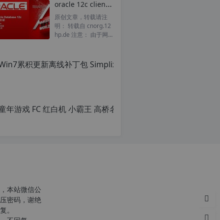
oracle 12c client 客户端 v12.2.0版 非数据库服务端 附安装教程
转
载
原创文章，转载请注
请
明： 转载自 cnorg.12
注
hp.de 注意： 由于网
明：
站空间位于国外，建议
转
避开晚上的访问高...
载
自
c
n
o
r
g.
1
2
h
p.
d
e
注
意：
，本站微信公
由
压密码，谢绝
于
复。
网
c
站