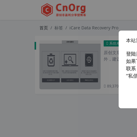
首页
标签
iCare Data Recovery Pro
本站
iCa
系统相关
原创文章，转载请注
登陆
外，建议避开晚上
如果
联系
“私
89,370 次浏览
次