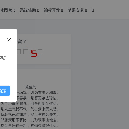
体图像
系统辅助
编程开发
苹果安卓
在本页停留了
站”
我共勉
莫生气
确定
人生就像一场戏，因为有缘才相聚。
相扶到老不容易，是否更该去珍惜。
为了小事发脾气，回头想想又何必。
别人生气我不气，气出病来无人替。
我若气死谁如意，况且伤神又费力。
邻居亲朋不要比，儿孙琐事由他去。
吃苦享乐在一起，神仙羡慕好伴侣。