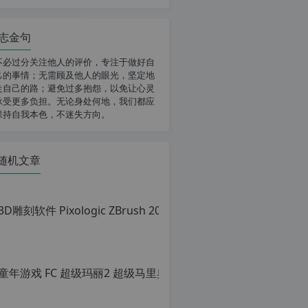
志金句
不必过分关注他人的评价，专注于做好自
己的事情；无需顾及他人的眼光，坚定地
走自己的路；避免过多抱怨，以免让心灵
承受更多负担。无论身处何地，我们都应
保持自我本色，不迷失方向。
随机文章
童年游戏 FC
原
创
文
章，