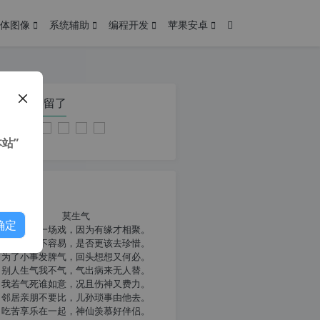
体图像
系统辅助
编程开发
苹果安卓
在本页停留了
站”
我共勉
莫生气
确定
人生就像一场戏，因为有缘才相聚。
相扶到老不容易，是否更该去珍惜。
为了小事发脾气，回头想想又何必。
别人生气我不气，气出病来无人替。
我若气死谁如意，况且伤神又费力。
邻居亲朋不要比，儿孙琐事由他去。
吃苦享乐在一起，神仙羡慕好伴侣。