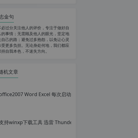
志金句
不必过分关注他人的评价，专注于做好自
己的事情；无需顾及他人的眼光，坚定地
走自己的路；避免过多抱怨，以免让心灵
承受更多负担。无论身处何地，我们都应
保持自我本色，不迷失方向。
随机文章
office
原
创
文
章，
转
载
请
注
明：