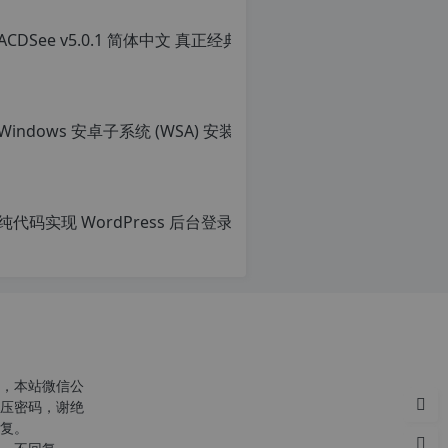
ACD
转
载
原
自
创
c
文
n
章，
Win
o
转
r
载
原
g.
请
创
1
注
文
2
明：
章，
h
转
转
p.
载
载
d
自
请
e
c
注
注
n
明：
意：
o
转
由
r
载
于
g.
自
网
1
c
站
2
n
空
h
o
，本站微信公
间
p.
r
压密码，谢绝
位
d
g.
复。
于
e
1
c
国