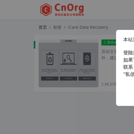
首页
标签
iCare Data Recovery
本站
iCa
系统相关
原创文章，转载请注
登陆
外，建议避开晚上
如果
联系
“私
89,370 次浏览
次