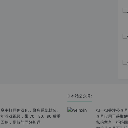
本站公众号:
分享主打原创汉化，聚焦系统封装、
扫一扫关注公众号
戏视频，带 70、80、90 后重
众号仅用于获取解
春回响，期待与同好相遇
私信留言，拒绝回