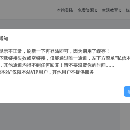
本站登陆
免费资源
生活教育
媒
通知
re Data Recovery Pro v8.4.7.0 (专业数据恢复软件) 汉化中文版
您
明： 转载自cnorg.12hp.de 注意：由于网站空间位于国
显示不正常，刷新一下再登陆即可，因为启用了缓存！
的访问高峰期...
下载链接失效或空链接，仅能通过唯一通道，左下方菜单“私信本
，其他通道均得不到任何回复！请不要浪费你的时间......
信本站”仅限本站VIP用户，其他用户不提供服务
你
阅读
2025年9月7日