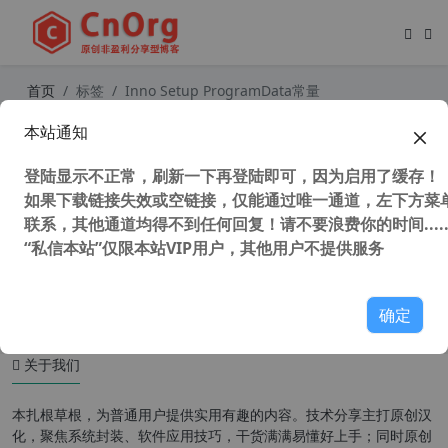
首页
标签
Inno Setup ProgramData常量
本站通知
Inno Setup常量 ProgramData文件
夹常量 修正官方帮助文档错误
登陆显示不正常，刷新一下再登陆即可，因为启用了缓存！
如果下载链接失效或空链接，仅能通过唯一通道，左下方菜单
联系，其他通道均得不到任何回复！请不要浪费你的时间.....
“私信本站”仅限本站VIP用户，其他用户不提供服务
47,474 次浏览
汉化工具
确定
关于我们
本扎根草根，为普通用户提供实用有趣的内容。技术分享主打原创汉
化，聚焦系统封装、软件应用技巧，干货满满易懂好上手；同时原创