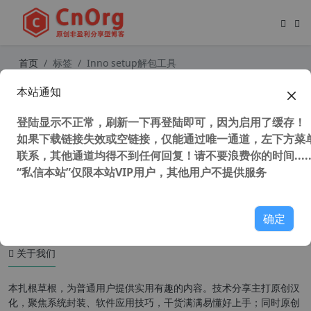
首页
标签
Inno setup解包工具
本站通知
InnoExtractor 2024 v7.3.2.535 Plus
汉化中文增强版 Inno 安装包解包工
登陆显示不正常，刷新一下再登陆即可，因为启用了缓存！
具
如果下载链接失效或空链接，仅能通过唯一通道，左下方菜单
联系，其他通道均得不到任何回复！请不要浪费你的时间.....
“私信本站”仅限本站VIP用户，其他用户不提供服务
136,042 次浏览
安装制作
确定
关于我们
本扎根草根，为普通用户提供实用有趣的内容。技术分享主打原创汉
化，聚焦系统封装、软件应用技巧，干货满满易懂好上手；同时原创