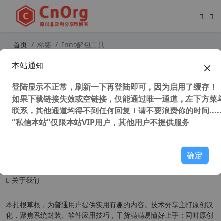
首页
标签
Inno解包工具
本站通知
InnoExtractor 2024 v7.3.2.535 Plus
汉化中文增强版 Inno 安装包解包工
登陆显示不正常，刷新一下再登陆即可，因为启用了缓存！
具
如果下载链接失效或空链接，仅能通过唯一通道，左下方菜单
联系，其他通道均得不到任何回复！请不要浪费你的时间.....
“私信本站”仅限本站VIP用户，其他用户不提供服务
136,042 次浏览
安装制作
确定
关于我们
本扎根草根，为普通用户提供实用有趣的内容。技术分享主打原创汉
化，聚焦系统封装、软件应用技巧，干货满满易懂好上手；同时原创