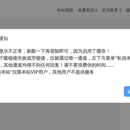
本站登陆
免费资源
生活教育
媒
通知
it Driver Booster Pro 10.5.0.139 驱动管理 驱动更新工具
您
明： 转载自 cnorg.12hp.de 注意： 由于网站空间位于国
显示不正常，刷新一下再登陆即可，因为启用了缓存！
访问高...
下载链接失效或空链接，仅能通过唯一通道，左下方菜单“私信本
，其他通道均得不到任何回复！请不要浪费你的时间......
信本站”仅限本站VIP用户，其他用户不提供服务
你
阅读
2026年4月2日