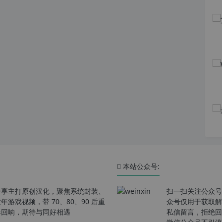
本站公众号:
分享主打原创汉化，聚焦系统封装、
扫一扫关注公众号
戏视频，带 70、80、90 后重
众号仅用于获取解
春回响，期待与同好相遇
私信留言，拒绝回