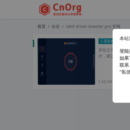
首页
标签
iobit driver booster pro 官网
本站
IOb
系统相关
原创文章，转载请注
登陆
外，建议避开晚上的
如果
联系
“私
43,741 次浏览
次