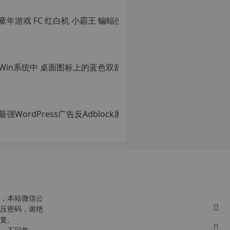
童年游戏 FC
原
创
文
章，
Win系统
转
载
原
请
创
注
文
明：
章，
转
转
载
载
自
请
c
注
n
明：
o
转
r
载
g.
自
1
c
2
n
h
o
，本站微信公
p.
r
压密码，谢绝
d
g.
复。
e
1