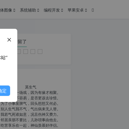
体图像
系统辅助
编程开发
苹果安卓
在本页停留了
站”
我共勉
莫生气
确定
人生就像一场戏，因为有缘才相聚。
相扶到老不容易，是否更该去珍惜。
为了小事发脾气，回头想想又何必。
别人生气我不气，气出病来无人替。
我若气死谁如意，况且伤神又费力。
邻居亲朋不要比，儿孙琐事由他去。
吃苦享乐在一起，神仙羡慕好伴侣。