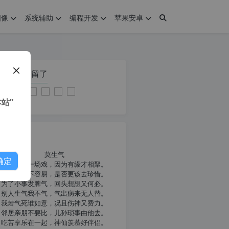
图像
系统辅助
编程开发
苹果安卓
在本页停留了
站”
我共勉
莫生气
确定
人生就像一场戏，因为有缘才相聚。
相扶到老不容易，是否更该去珍惜。
为了小事发脾气，回头想想又何必。
别人生气我不气，气出病来无人替。
我若气死谁如意，况且伤神又费力。
邻居亲朋不要比，儿孙琐事由他去。
吃苦享乐在一起，神仙羡慕好伴侣。