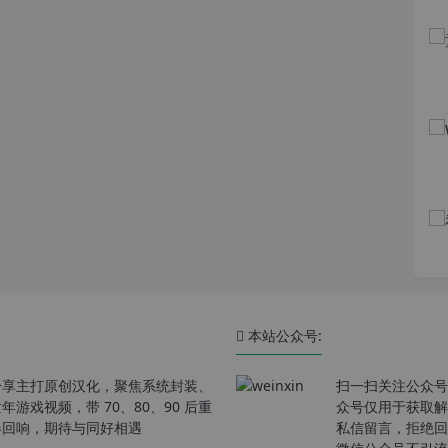
本站公众号:
分享主打原创汉化，聚焦系统封装、
扫一扫关注公众号
戏视频，带 70、80、90 后重
众号仅用于获取解
春回响，期待与同好相遇
私信留言，拒绝回