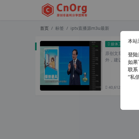
首页
标签
iptv直播源m3u最新
本站
超全全
媒体工具
原创文章，转载请注
登陆
外，建议避开晚上的
如果
联系
“私
40,612 次浏览
次