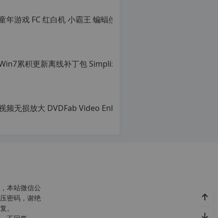
童年游戏 FC
原
创
c
文
n
章，
o
转
r
载
g.
请
1
注
2
明：
h
转
p.
载
d
自
e
c
n
o
r
g.
1
2
h
，本站微信公
p.
压密码，谢绝
d
复。
e