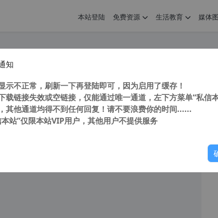
本站登陆
免费资源
生活教育
媒体
通知
国+港台+各地+国外IPTV直播源及电脑手机看电视软件 2024年1月更新
您
明： 转载自 cnorg.12hp.de 注意： 由于网站空间位于国
显示不正常，刷新一下再登陆即可，因为启用了缓存！
访问高...
下载链接失效或空链接，仅能通过唯一通道，左下方菜单“私信本
，其他通道均得不到任何回复！请不要浪费你的时间......
信本站”仅限本站VIP用户，其他用户不提供服务
你
阅读
2026年1月9日