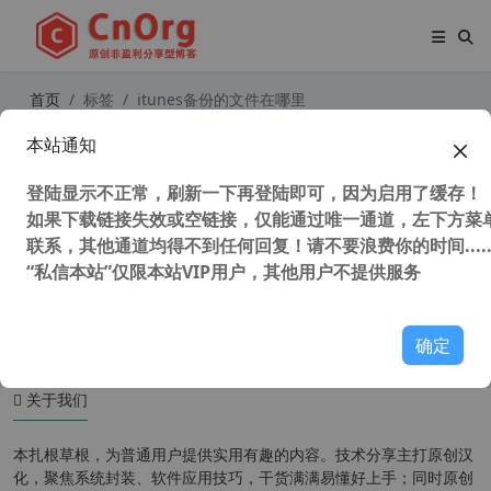
首页
标签
itunes备份的文件在哪里
本站通知
独家汉化 Tenorshare 4uKey iTunes
Backup Unlocker 5.2.28.3 iTunes备
登陆显示不正常，刷新一下再登陆即可，因为启用了缓存！
份工具 iTunes备份密码忘记找回工具
如果下载链接失效或空链接，仅能通过唯一通道，左下方菜单
联系，其他通道均得不到任何回复！请不要浪费你的时间.....
“私信本站”仅限本站VIP用户，其他用户不提供服务
68,722 次浏览
苹果移动
确定
关于我们
本扎根草根，为普通用户提供实用有趣的内容。技术分享主打原创汉
化，聚焦系统封装、软件应用技巧，干货满满易懂好上手；同时原创