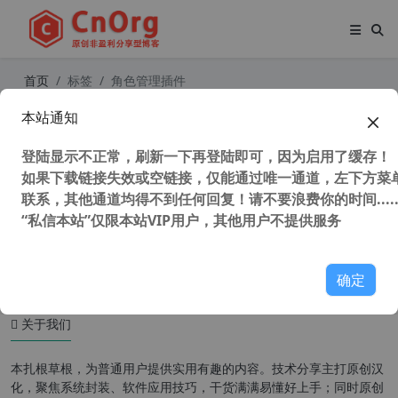
首页
标签
角色管理插件
本站通知
独家汉化WordPress用户角色管理插
件 User Role by BestWebSoft 【更
登陆显示不正常，刷新一下再登陆即可，因为启用了缓存！
新到v1.6.4】
如果下载链接失效或空链接，仅能通过唯一通道，左下方菜单
联系，其他通道均得不到任何回复！请不要浪费你的时间.....
“私信本站”仅限本站VIP用户，其他用户不提供服务
53,146 次浏览
WordPress插件
确定
关于我们
本扎根草根，为普通用户提供实用有趣的内容。技术分享主打原创汉
化，聚焦系统封装、软件应用技巧，干货满满易懂好上手；同时原创