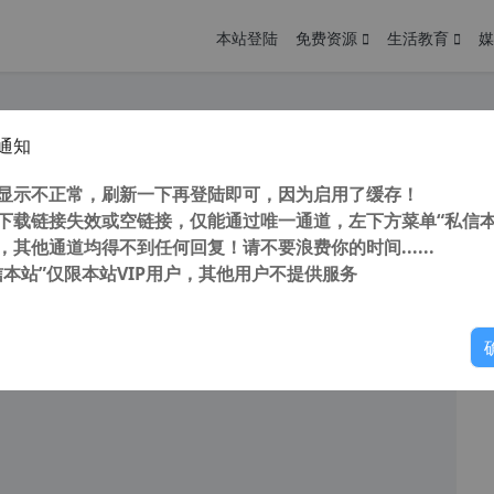
本站登陆
免费资源
生活教育
媒
通知
pp 官方版 v1.4.8.1 安卓手机版 FC红白机游戏 街机游戏 安卓游戏 flash游戏 应用商店
您
明： 转载自cnorg.12hp.de 注意：由于网站空间位于国
显示不正常，刷新一下再登陆即可，因为启用了缓存！
的访问高峰期...
下载链接失效或空链接，仅能通过唯一通道，左下方菜单“私信本
，其他通道均得不到任何回复！请不要浪费你的时间......
信本站”仅限本站VIP用户，其他用户不提供服务
你
阅读
2025年12月19日