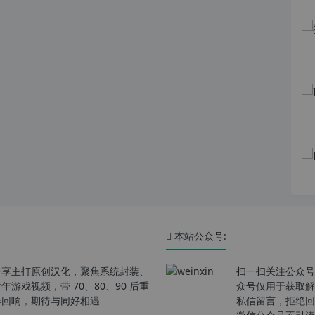
本站公众号:
分享主打原创汉化，聚焦系统封装、
扫一扫关注公众号
戏视频，带 70、80、90 后重
众号仅用于获取解
春回响，期待与同好相遇
私信留言，拒绝回