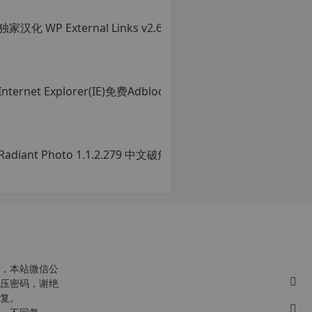
c
r
g
p
，本站微信公
压密码，谢绝
复。