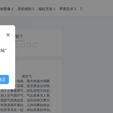
体图像
系统辅助
编程开发
苹果安卓
在本页停留了
站”
我共勉
莫生气
确定
人生就像一场戏，因为有缘才相聚。
相扶到老不容易，是否更该去珍惜。
为了小事发脾气，回头想想又何必。
别人生气我不气，气出病来无人替。
我若气死谁如意，况且伤神又费力。
邻居亲朋不要比，儿孙琐事由他去。
吃苦享乐在一起，神仙羡慕好伴侣。