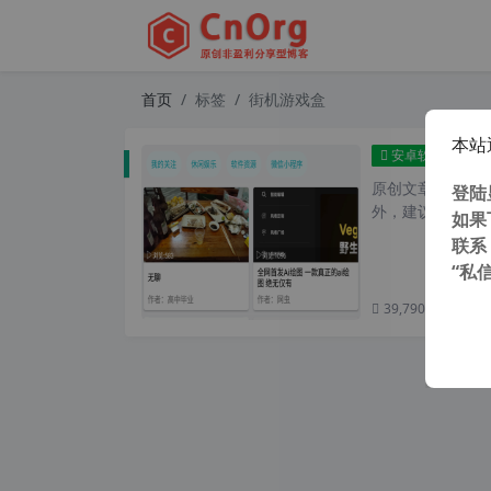
首页
标签
街机游戏盒
本站
酷玩 a
安卓软件
原创文章，转载请注
登陆
外，建议避开晚上
如果
联系
“私
39,790 次浏览
次