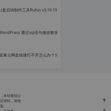
转
载
自
c
n
o
r
g.
1
2
h
p.
d
e
注
意：
由
于
网
站
空
，本站微信公
间
压密码，谢绝
位
复。
于
国