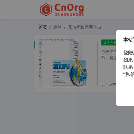
首页
标签
几何画板官网入口
本站
几何画板
图形图像
原创文章，转载请注
登陆
外，建议避开晚上的
如果
联系
“私
11,500 次浏览
次