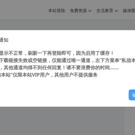
本站登陆
免费资源
生活教育
媒体
通知
 The Geometers Sketchpad 5.06 中文增强版 数学教学与图形绘制工具
您
明： 转载自 cnorg.12hp.de 注意： 由于网站空间位于国
显示不正常，刷新一下再登陆即可，因为启用了缓存！
访问高...
下载链接失效或空链接，仅能通过唯一通道，左下方菜单“私信本
，其他通道均得不到任何回复！请不要浪费你的时间......
信本站”仅限本站VIP用户，其他用户不提供服务
你
阅读
2025年10月10日