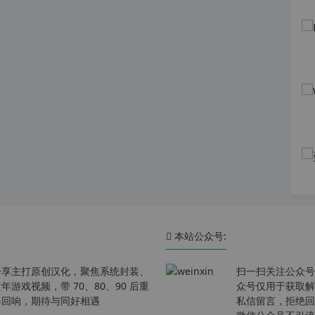
本站公众号:
分享主打原创汉化，聚焦系统封装、
扫一扫关注公众号
戏视频，带 70、80、90 后重
众号仅用于获取解
春回响，期待与同好相遇
私信留言，拒绝回