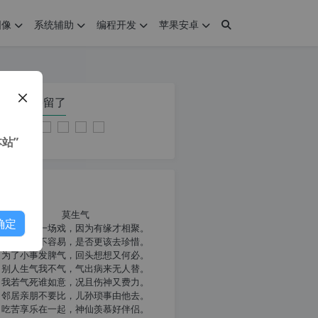
图像
系统辅助
编程开发
苹果安卓
在本页停留了
站”
我共勉
莫生气
确定
人生就像一场戏，因为有缘才相聚。
相扶到老不容易，是否更该去珍惜。
为了小事发脾气，回头想想又何必。
别人生气我不气，气出病来无人替。
我若气死谁如意，况且伤神又费力。
邻居亲朋不要比，儿孙琐事由他去。
吃苦享乐在一起，神仙羡慕好伴侣。