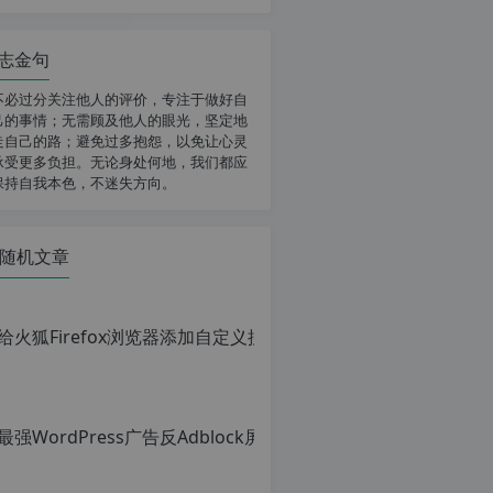
志金句
不必过分关注他人的评价，专注于做好自
己的事情；无需顾及他人的眼光，坚定地
走自己的路；避免过多抱怨，以免让心灵
承受更多负担。无论身处何地，我们都应
保持自我本色，不迷失方向。
随机文章
给火狐Fi
原
创
文
章，
转
载
请
注
明：