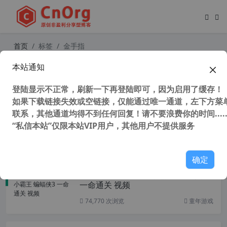
首页
标签
金手指
本站通知
童年游戏 FC 红白机 小霸王 蝙蝠侠1
一命通关 视频（含金手指代码 ）
登陆显示不正常，刷新一下再登陆即可，因为启用了缓存！
如果下载链接失效或空链接，仅能通过唯一通道，左下方菜单
联系，其他通道均得不到任何回复！请不要浪费你的时间.....
“私信本站”仅限本站VIP用户，其他用户不提供服务
107,586 次浏览
童年游戏
确定
童年游戏 FC 红白机 小霸王 蝙蝠侠3
一命通关 视频
74,770 次浏览
童年游戏