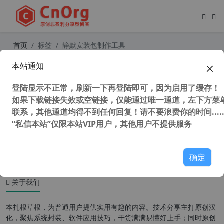
首页
标签
静默安装包制作工具
本站通知
AutoIt3 v3.3.16.1 汉化增强版 软件静
默安装制作工具 独家添加 Au3Recor
登陆显示不正常，刷新一下再登陆即可，因为启用了缓存！
d 傻瓜式录制工具
如果下载链接失效或空链接，仅能通过唯一通道，左下方菜单
联系，其他通道均得不到任何回复！请不要浪费你的时间.....
“私信本站”仅限本站VIP用户，其他用户不提供服务
43,347 次浏览
编程工具
确定
关于我们
本扎根草根，为普通用户提供实用有趣的内容。技术分享主打原创汉
化，聚焦系统封装、软件应用技巧，干货满满易懂好上手；同时原创