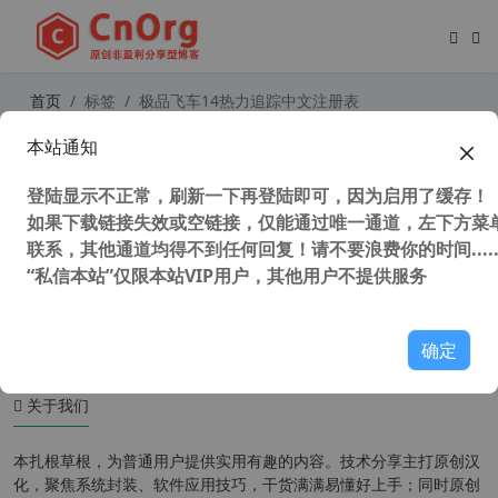
首页
标签
极品飞车14热力追踪中文注册表
本站通知
极品飞车14：热力追踪 Need for Sp
eed:Hot Pursuit 繁体中文硬盘版
登陆显示不正常，刷新一下再登陆即可，因为启用了缓存！
如果下载链接失效或空链接，仅能通过唯一通道，左下方菜单
联系，其他通道均得不到任何回复！请不要浪费你的时间.....
“私信本站”仅限本站VIP用户，其他用户不提供服务
34,961 次浏览
童年游戏
确定
关于我们
本扎根草根，为普通用户提供实用有趣的内容。技术分享主打原创汉
化，聚焦系统封装、软件应用技巧，干货满满易懂好上手；同时原创