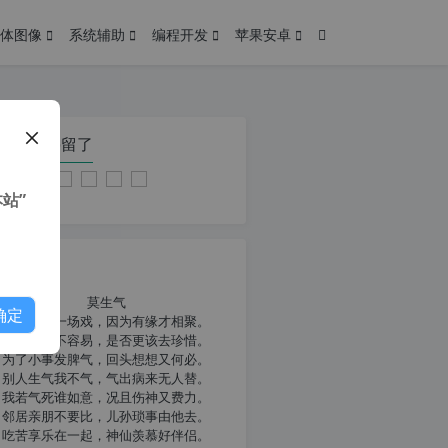
体图像
系统辅助
编程开发
苹果安卓
在本页停留了
站”
我共勉
莫生气
确定
人生就像一场戏，因为有缘才相聚。
相扶到老不容易，是否更该去珍惜。
为了小事发脾气，回头想想又何必。
别人生气我不气，气出病来无人替。
我若气死谁如意，况且伤神又费力。
邻居亲朋不要比，儿孙琐事由他去。
吃苦享乐在一起，神仙羡慕好伴侣。