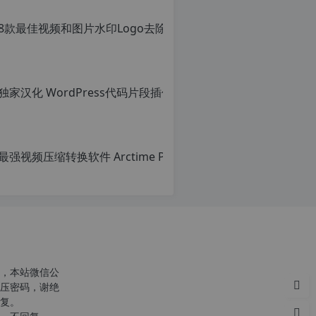
8款最佳视频和图片水印Lo
原
创
文
章，
转
载
请
注
明：
转
载
自
c
n
o
r
g.
1
2
h
，本站微信公
p.
压密码，谢绝
d
复。
e