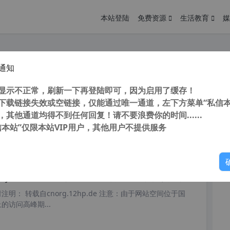
本站登陆
免费资源
生活教育
媒
通知
DSee v5.0.1 简体中文 真正经典注册版（支持WinXP）
您
明： 转载自cnorg.12hp.de 注意：由于网站空间位于国
显示不正常，刷新一下再登陆即可，因为启用了缓存！
的访问高峰期...
下载链接失效或空链接，仅能通过唯一通道，左下方菜单“私信本
，其他通道均得不到任何回复！请不要浪费你的时间......
信本站”仅限本站VIP用户，其他用户不提供服务
你
阅读
2026年7月14日
yview v5.50 蜂蜜浏览器 简单好用看图软件 真正解决 Win10可打印文档不能打印图片问题
明： 转载自cnorg.12hp.de 注意：由于网站空间位于国
的访问高峰期...