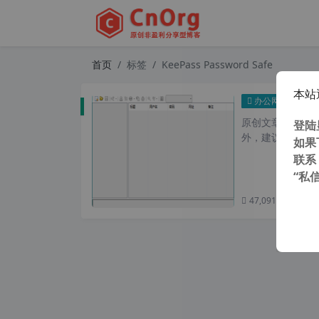
首页
标签
KeePass Password Safe
本站
最强最安全
办公网络
原创文章，转载请注
登陆
外，建议避开晚上
如果
联系
“私
47,091 次浏览
次