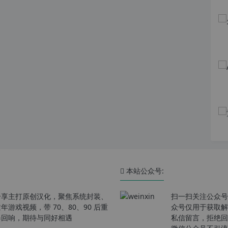
本站公众号:
分享主打原创汉化，聚焦系统封装、
扫一扫关注公众号
戏视频，带 70、80、90 后重
众号仅用于获取解
春回响，期待与同好相遇
私信留言，拒绝回