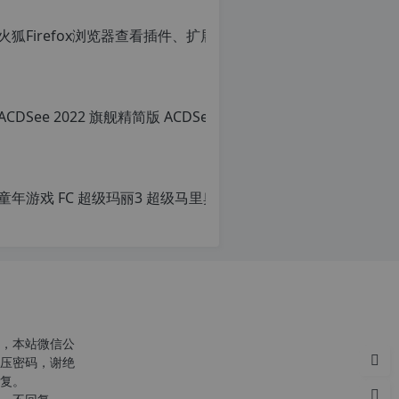
火狐Firef
转
载
原
请
创
c
注
文
n
明：
章，
o
转
转
r
载
载
g.
自
请
1
c
注
2
n
明：
童年游戏 FC
h
o
转
p.
r
载
原
d
g.
自
创
e
1
c
文
2
n
章，
h
o
转
p.
r
载
d
g.
请
e
1
注
注
2
明：
意：
h
转
，本站微信公
由
p.
载
压密码，谢绝
于
d
自
复。
网
e
c
站