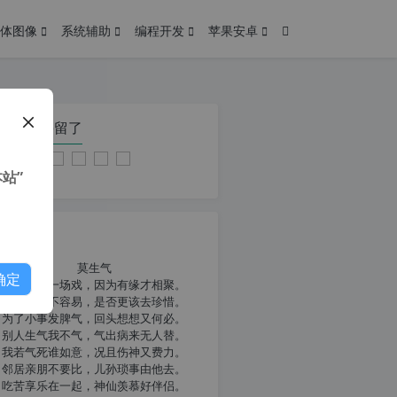
体图像
系统辅助
编程开发
苹果安卓
在本页停留了
站”
我共勉
莫生气
确定
人生就像一场戏，因为有缘才相聚。
相扶到老不容易，是否更该去珍惜。
为了小事发脾气，回头想想又何必。
别人生气我不气，气出病来无人替。
我若气死谁如意，况且伤神又费力。
邻居亲朋不要比，儿孙琐事由他去。
吃苦享乐在一起，神仙羡慕好伴侣。