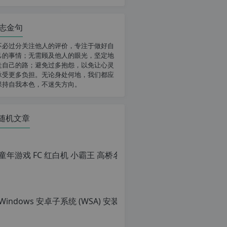
志金句
不必过分关注他人的评价，专注于做好自
己的事情；无需顾及他人的眼光，坚定地
走自己的路；避免过多抱怨，以免让心灵
承受更多负担。无论身处何地，我们都应
保持自我本色，不迷失方向。
随机文章
Win
原
创
文
章，