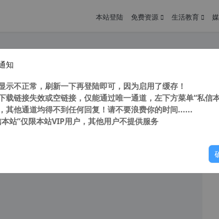
本站登陆
免费资源
生活教育
媒
通知
 KeePass Password Safe 2.54 中文版 密码管理器 附 Keepass2Android 1.09a 中文版
您
明： 转载自cnorg.12hp.de 注意：由于网站空间位于国
显示不正常，刷新一下再登陆即可，因为启用了缓存！
的访问高峰期...
下载链接失效或空链接，仅能通过唯一通道，左下方菜单“私信本
，其他通道均得不到任何回复！请不要浪费你的时间......
信本站”仅限本站VIP用户，其他用户不提供服务
你
阅读
2025年11月22日