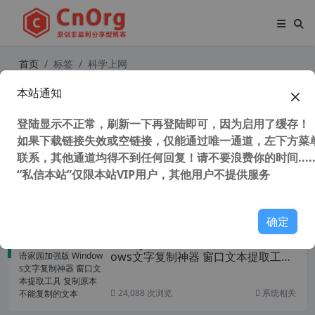
首页
标签
科学上网
本站通知
永久免费最快科学上网神器加速器梯
子跳墙工具 V+P+N，油管下载最高达
登陆显示不正常，刷新一下再登陆即可，因为启用了缓存！
8M/秒，亲测唯一高速稳定20年未跑
路
如果下载链接失效或空链接，仅能通过唯一通道，左下方菜单
联系，其他通道均得不到任何回复！请不要浪费你的时间.....
“私信本站”仅限本站VIP用户，其他用户不提供服务
45,506 次浏览
其他免费
确定
Textify v1.10.3 心语家园加强版 Wind
ows文字复制神器 窗口文本提取工具
复制原本不能复制的文本
24,088 次浏览
系统相关