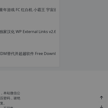
转
载
自
c
n
o
r
g.
1
2
h
p.
d
e
注
意：
由
于
网
站
空
，本站微信公
间
压密码，谢绝
位
复。
于
国