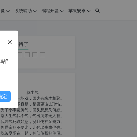
图像
系统辅助
编程开发
苹果安卓
在本页停留了
站”
我共勉
莫生气
确定
人生就像一场戏，因为有缘才相聚。
相扶到老不容易，是否更该去珍惜。
为了小事发脾气，回头想想又何必。
别人生气我不气，气出病来无人替。
我若气死谁如意，况且伤神又费力。
邻居亲朋不要比，儿孙琐事由他去。
吃苦享乐在一起，神仙羡慕好伴侣。