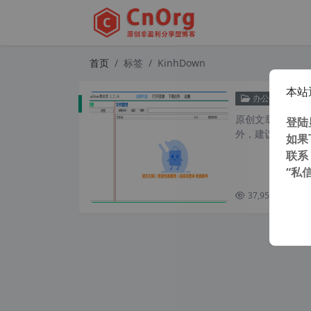
首页
标签
KinhDown
本站
堪比
办公网络
原创文章，转载请注
登陆
外，建议避开晚上
如果
联系
“私
37,959 次浏览
次