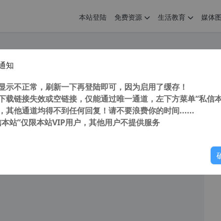
本站登陆
免费资源
生活教育
媒体
通知
 Pandownload百度网盘不限速下载工具 KinhDown 3.0 [0.9.6]
您
明： 转载自cnorg.12hp.de 注意：由于网站空间位于国
显示不正常，刷新一下再登陆即可，因为启用了缓存！
的访问高峰期...
下载链接失效或空链接，仅能通过唯一通道，左下方菜单“私信本
，其他通道均得不到任何回复！请不要浪费你的时间......
信本站”仅限本站VIP用户，其他用户不提供服务
你
阅读
2025年11月16日