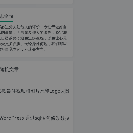
志金句
不必过分关注他人的评价，专注于做好自
己的事情；无需顾及他人的眼光，坚定地
走自己的路；避免过多抱怨，以免让心灵
承受更多负担。无论身处何地，我们都应
保持自我本色，不迷失方向。
随机文章
8款最佳视频和图片水印Lo
原
创
文
章，
转
载
请
注
明：