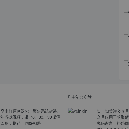
本站公众号:
分享主打原创汉化，聚焦系统封装、
扫一扫关注公众号
戏视频，带 70、80、90 后重
众号仅用于获取解
春回响，期待与同好相遇
私信留言，拒绝回