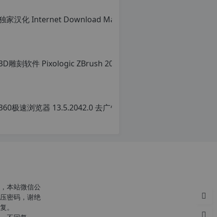
转
载
自
c
n
o
r
g.
1
2
36
h
p.
原
d
创
e
文
注
章
意：
转
由
载
于
请
网
注
站
明
空
转
，本站微信公
间
载
压密码，谢绝
位
自
复。
于
c
国