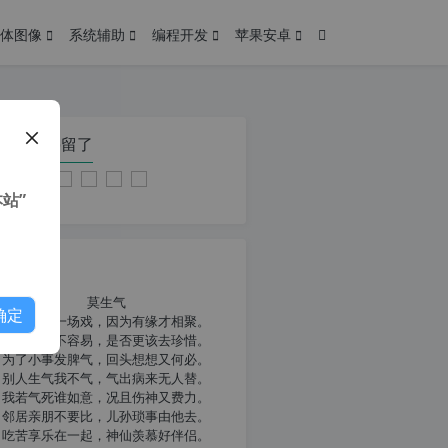
体图像
系统辅助
编程开发
苹果安卓
在本页停留了
站”
我共勉
莫生气
确定
人生就像一场戏，因为有缘才相聚。
相扶到老不容易，是否更该去珍惜。
为了小事发脾气，回头想想又何必。
别人生气我不气，气出病来无人替。
我若气死谁如意，况且伤神又费力。
邻居亲朋不要比，儿孙琐事由他去。
吃苦享乐在一起，神仙羡慕好伴侣。