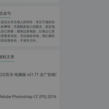
志金句
不必过分关注他人的评价，专注于做好自
己的事情；无需顾及他人的眼光，坚定地
走自己的路；避免过多抱怨，以免让心灵
承受更多负担。无论身处何地，我们都应
保持自我本色，不迷失方向。
随机文章
QQ音乐 电脑版 v
原
创
文
章，
转
载
请
注
明：