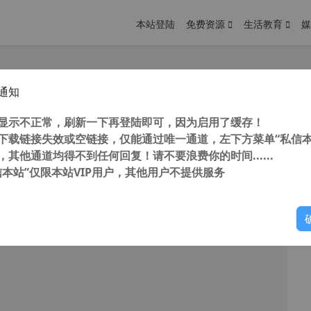
本站登陆
免费资源
生活教育
媒
通知
 Browser浏览器 Kiwi浏览器 APP v112.0.5615.137 安卓版 官方版
您
明： 转载自cnorg.12hp.de 注意：由于网站空间位于国
显示不正常，刷新一下再登陆即可，因为启用了缓存！
的访问高峰期...
下载链接失效或空链接，仅能通过唯一通道，左下方菜单“私信本
，其他通道均得不到任何回复！请不要浪费你的时间......
信本站”仅限本站VIP用户，其他用户不提供服务
你
阅读
2026年1月30日