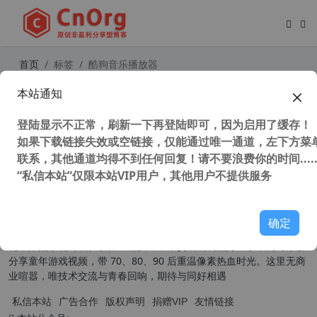
首页
标签
酷狗音乐播放器
本站通知
支持winxp音乐播放器 酷狗音乐PC版
v9.2.73.24322 最后支持winxp版本
登陆显示不正常，刷新一下再登陆即可，因为启用了缓存！
111,256 次浏览
XP专区
如果下载链接失效或空链接，仅能通过唯一通道，左下方菜单
联系，其他通道均得不到任何回复！请不要浪费你的时间.....
“私信本站”仅限本站VIP用户，其他用户不提供服务
关于我们
确定
本扎根草根，为普通用户提供实用有趣的内容。技术分享主打原创汉
化，聚焦系统封装、软件应用技巧，干货满满易懂好上手；同时原创
分享童年游戏视频，带 70、80、90 后重温像素热血时光。这里无商
业喧嚣，唯技术交流与青春回响，期待与同好相遇
私信本站
广告合作
版权声明
捐赠VIP
友情链接