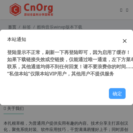
首页
标签
酷狗音乐winxp版本下载
本站通知
支持winxp音乐播放器 酷狗音乐PC版
v9.2.73.24322 最后支持winxp版本
登陆显示不正常，刷新一下再登陆即可，因为启用了缓存！
如果下载链接失效或空链接，仅能通过唯一通道，左下方菜单
联系，其他通道均得不到任何回复！请不要浪费你的时间.....
“私信本站”仅限本站VIP用户，其他用户不提供服务
111,256 次浏览
XP专区
确定
关于我们
本扎根草根，为普通用户提供实用有趣的内容。技术分享主打原创汉
化，聚焦系统封装、软件应用技巧，干货满满易懂好上手；同时原创