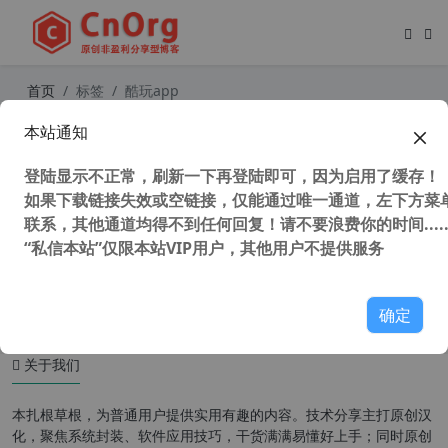
首页
标签
酷玩app
本站通知
酷玩 app 官方版 v1.4.8.1 安卓手机版
FC红白机游戏 街机游戏 安卓游戏 fla
登陆显示不正常，刷新一下再登陆即可，因为启用了缓存！
sh游戏 应用商店
如果下载链接失效或空链接，仅能通过唯一通道，左下方菜单
联系，其他通道均得不到任何回复！请不要浪费你的时间.....
“私信本站”仅限本站VIP用户，其他用户不提供服务
39,790 次浏览
安卓软件
确定
关于我们
本扎根草根，为普通用户提供实用有趣的内容。技术分享主打原创汉
化，聚焦系统封装、软件应用技巧，干货满满易懂好上手；同时原创