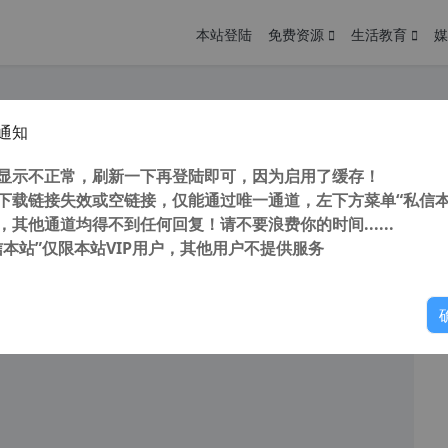
本站登陆
免费资源
生活教育
媒
通知
酷我音乐经典版 v9.1.1.5电脑版 免广告 免VIP 免登陆 不升级 也可登陆享更多
您
明： 转载自 cnorg.12hp.de 注意： 由于网站空间位于国
显示不正常，刷新一下再登陆即可，因为启用了缓存！
访问高...
下载链接失效或空链接，仅能通过唯一通道，左下方菜单“私信本
，其他通道均得不到任何回复！请不要浪费你的时间......
信本站”仅限本站VIP用户，其他用户不提供服务
你
读
2025年12月27日