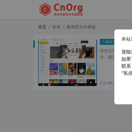
首页
标签
酷我音乐经典版
本站
独家 
媒体工具
原创文章，转载请注
登陆
外，建议避开晚上的
如果
联系
“私
4,184 次浏览
次阅