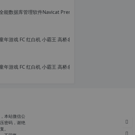
c
n
o
，本站微信公
r
压密码，谢绝
g.
复。
1
c