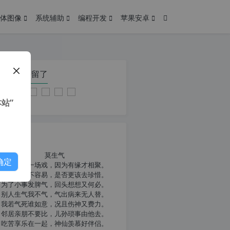
体图像
系统辅助
编程开发
苹果安卓
在本页停留了
站”
我共勉
莫生气
确定
人生就像一场戏，因为有缘才相聚。
相扶到老不容易，是否更该去珍惜。
为了小事发脾气，回头想想又何必。
别人生气我不气，气出病来无人替。
我若气死谁如意，况且伤神又费力。
邻居亲朋不要比，儿孙琐事由他去。
吃苦享乐在一起，神仙羡慕好伴侣。