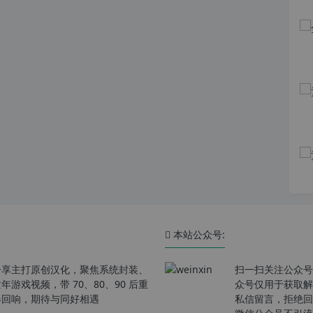
本站公众号:
分享主打原创汉化，聚焦系统封装、
扫一扫关注公众号
戏视频，带 70、80、90 后重
众号仅用于获取解
春回响，期待与同好相遇
私信留言，拒绝回