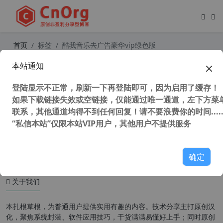
首页
标签
酷我音乐去广告豪华vip绿色版
本站通知
独家 酷我音乐经典版 v9.1.1.5电脑版
免广告 免VIP 免登陆 不升级 也可登
登陆显示不正常，刷新一下再登陆即可，因为启用了缓存！
陆享更多
如果下载链接失效或空链接，仅能通过唯一通道，左下方菜单
联系，其他通道均得不到任何回复！请不要浪费你的时间.....
“私信本站”仅限本站VIP用户，其他用户不提供服务
4,184 次浏览
媒体工具
确定
关于我们
本扎根草根，为普通用户提供实用有趣的内容。技术分享主打原创汉
化，聚焦系统封装、软件应用技巧，干货满满易懂好上手；同时原创