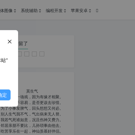
体图像
系统辅助
编程开发
苹果安卓
在本页停留了
站”
我共勉
莫生气
确定
人生就像一场戏，因为有缘才相聚。
相扶到老不容易，是否更该去珍惜。
为了小事发脾气，回头想想又何必。
别人生气我不气，气出病来无人替。
我若气死谁如意，况且伤神又费力。
邻居亲朋不要比，儿孙琐事由他去。
吃苦享乐在一起，神仙羡慕好伴侣。