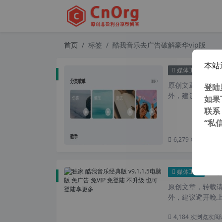
首页
标签
酷我音乐去广告破解豪华vip版
本站
酷我音
媒体工具
原创文章，转载请注
登陆
外，建议避开晚上的
如果
联系
“私
6,279 次浏览
次阅
独家 
媒体工具
原创文章，转载请注
外，建议避开晚上的
4,184 次浏览
次阅