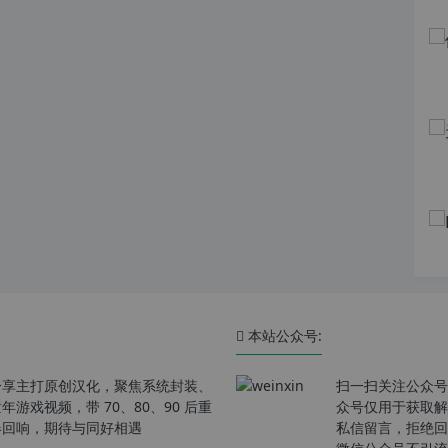
本站公众号:
分享主打原创汉化，聚焦系统封装、
扫一扫关注公众号
戏视频，带 70、80、90 后重
众号仅用于获取解
春回响，期待与同好相遇
私信留言，拒绝回