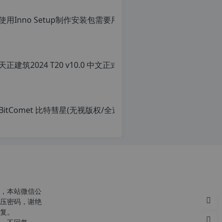
使用Inno Setu
原
创
文
章，
转
载
请
注
明：
转
载
自
c
n
o
r
g.
1
2
h
，本站微信公
p.
压密码，谢绝
d
复。
e