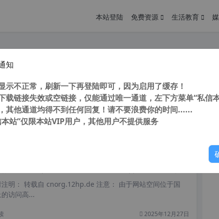
本站登陆
免费资源
生活教育
媒
通知
乐车机版 手机版 v7.1.8.21 可与其他版本共存 免VIP 免广告 免登陆 不升级
您
明： 转载自 cnorg.12hp.de 注意： 由于网站空间位于国
显示不正常，刷新一下再登陆即可，因为启用了缓存！
访问高...
下载链接失效或空链接，仅能通过唯一通道，左下方菜单“私信本
，其他通道均得不到任何回复！请不要浪费你的时间......
信本站”仅限本站VIP用户，其他用户不提供服务
你
读
2025年12月30日
酷我音乐经典版 v9.1.1.5电脑版 免广告 免VIP 免登陆 不升级 也可登陆享更多
明： 转载自 cnorg.12hp.de 注意： 由于网站空间位于国
访问高...
读
2025年12月27日