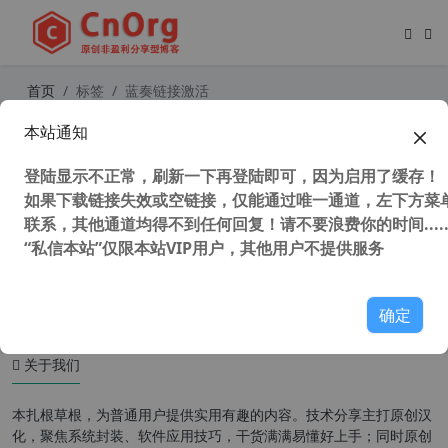
首页
标签
蓝奏链接激活
本站通知
蓝奏云网盘链接打不开怎么办？分享
两款蓝奏链接激活油猴脚本, 解决蓝奏
登陆显示不正常，刷新一下再登陆即可，因为启用了缓存！
云失效、链接打不开的问题
如果下载链接失效或空链接，仅能通过唯一通道，左下方菜单
联系，其他通道均得不到任何回复！请不要浪费你的时间.....
“私信本站”仅限本站VIP用户，其他用户不提供服务
43,693 次浏览
办公网络
确定
关于我们
本扎根草根，为普通用户提供实用有趣的内容。技术分享主打原创汉
化，聚焦系统封装、软件应用技巧，干货满满易懂好上手；同时原创