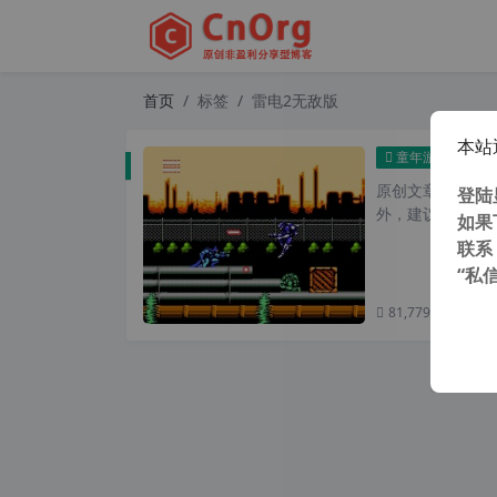
首页
标签
雷电2无敌版
本站
童年
童年游戏
原创文章，转载请注
登陆
外，建议避开晚上的
如果
联系
“私
81,779 次浏览
次