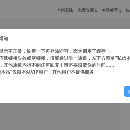
本站登陆
免费资源
生活教育
媒
通知
游戏 FC 红白机 小霸王 蝙蝠侠2 一命通关 视频
您
明： 转载自 cnorg.12hp.de 注意： 由于网站空间位于国
显示不正常，刷新一下再登陆即可，因为启用了缓存！
访问高...
下载链接失效或空链接，仅能通过唯一通道，左下方菜单“私信本
，其他通道均得不到任何回复！请不要浪费你的时间......
信本站”仅限本站VIP用户，其他用户不提供服务
你
阅读
2025年8月26日