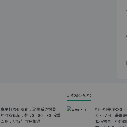
本站公众号:
分享主打原创汉化，聚焦系统封装、
扫一扫关注公众号
戏视频，带 70、80、90 后重
众号仅用于获取解
春回响，期待与同好相遇
私信留言，拒绝回