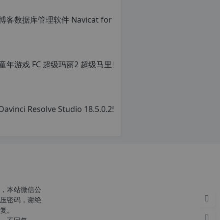
转
载
自
c
n
童年游戏 FC
o
r
原
g.
创
1
文
2
章，
h
转
p.
载
d
请
e
注
注
明：
意：
转
由
载
于
自
网
c
站
n
空
o
，本站微信公
间
r
压密码，谢绝
位
g.
复。
于
1
国