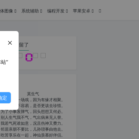
体图像
系统辅助
编程开发
苹果安卓
在本页停留了
站”
我共勉
莫生气
确定
人生就像一场戏，因为有缘才相聚。
相扶到老不容易，是否更该去珍惜。
为了小事发脾气，回头想想又何必。
别人生气我不气，气出病来无人替。
我若气死谁如意，况且伤神又费力。
邻居亲朋不要比，儿孙琐事由他去。
吃苦享乐在一起，神仙羡慕好伴侣。