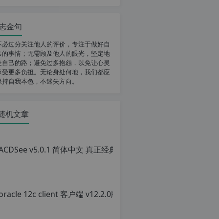
志金句
不必过分关注他人的评价，专注于做好自
己的事情；无需顾及他人的眼光，坚定地
走自己的路；避免过多抱怨，以免让心灵
承受更多负担。无论身处何地，我们都应
保持自我本色，不迷失方向。
随机文章
ACD
原
创
文
章，
转
载
请
注
明：