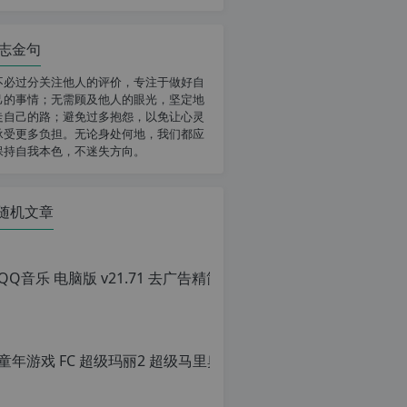
志金句
不必过分关注他人的评价，专注于做好自
己的事情；无需顾及他人的眼光，坚定地
走自己的路；避免过多抱怨，以免让心灵
承受更多负担。无论身处何地，我们都应
保持自我本色，不迷失方向。
随机文章
QQ音乐 电脑版 v
原
创
文
章，
童年游戏 FC
转
载
原
请
创
注
文
明：
章，