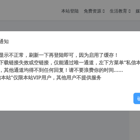
本站登陆
免费资源
生活教育
媒
通知
ovo Quick Fix v1.5.21 联想工程师电脑故障修复工具包 工程师版
您
明： 转载自cnorg.12hp.de 注意：由于网站空间位于国
显示不正常，刷新一下再登陆即可，因为启用了缓存！
的访问高峰期...
下载链接失效或空链接，仅能通过唯一通道，左下方菜单“私信本
，其他通道均得不到任何回复！请不要浪费你的时间......
信本站”仅限本站VIP用户，其他用户不提供服务
你
阅读
2026年2月5日