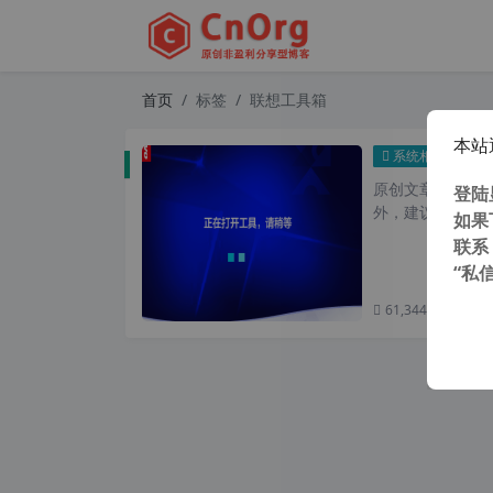
首页
标签
联想工具箱
本站
Len
系统相关
原创文章，转载请注
登陆
外，建议避开晚上
如果
联系
“私
61,344 次浏览
次