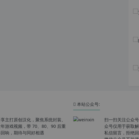
本站公众号:
分享主打原创汉化，聚焦系统封装、
扫一扫关注公众号
戏视频，带 70、80、90 后重
众号仅用于获取解
春回响，期待与同好相遇
私信留言，拒绝回