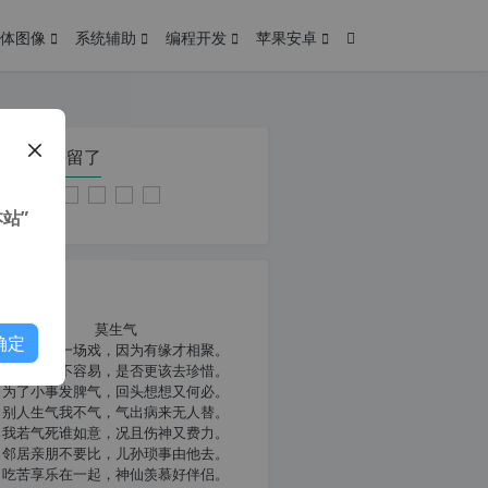
体图像
系统辅助
编程开发
苹果安卓
在本页停留了
站”
我共勉
莫生气
确定
人生就像一场戏，因为有缘才相聚。
相扶到老不容易，是否更该去珍惜。
为了小事发脾气，回头想想又何必。
别人生气我不气，气出病来无人替。
我若气死谁如意，况且伤神又费力。
邻居亲朋不要比，儿孙琐事由他去。
吃苦享乐在一起，神仙羡慕好伴侣。