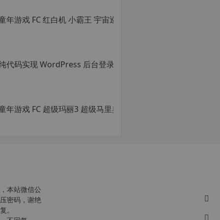
转
转
载
载
自
请
c
注
n
明：
o
转
r
载
g.
自
1
c
2
n
童年游戏 FC
h
o
p.
r
原
d
g.
创
e
1
文
注
2
章，
意：
h
转
由
p.
载
于
d
请
网
e
c
注
站
注
n
明：
空
意：
o
转
，本站微信公
间
由
r
载
压密码，谢绝
位
于
g.
自
复。
于
网
1
c
国
站