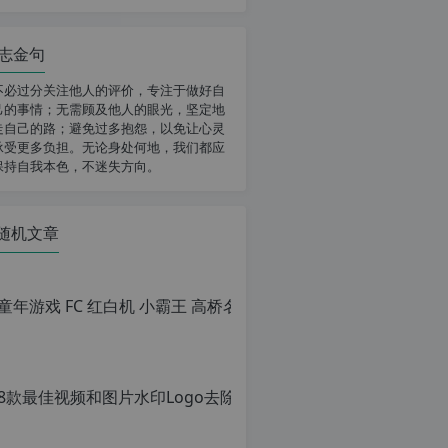
志金句
不必过分关注他人的评价，专注于做好自
己的事情；无需顾及他人的眼光，坚定地
走自己的路；避免过多抱怨，以免让心灵
承受更多负担。无论身处何地，我们都应
保持自我本色，不迷失方向。
随机文章
8款最佳视频和图片水印Lo
原
创
文
章，