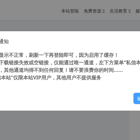
本站登陆
免费资源
生活教育
媒
通知
用版 Luxion Keyshot Enteprise 2025.2.1 v14.1.1.5 中文版 3D渲染和动画软件
您
明： 转载自 cnorg.12hp.de 注意： 由于网站空间位于国
显示不正常，刷新一下再登陆即可，因为启用了缓存！
访问高...
下载链接失效或空链接，仅能通过唯一通道，左下方菜单“私信本
，其他通道均得不到任何回复！请不要浪费你的时间......
信本站”仅限本站VIP用户，其他用户不提供服务
你
读
2025年10月16日