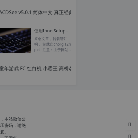
ACD
转
载
原
请
创
c
注
文
n
明：
章，
使用Inno Setup制作安装包需要用到的常量
o
转
转
r
载
载
原创文章，转载请注
g.
自
请
明： 转载自cnorg.12h
1
c
注
p.de 注意：由于网站
2
n
明：
空间位于国外，建议避
h
o
转
开晚上的访问高峰期...
p.
r
载
d
g.
自
e
1
c
2
n
h
o
p.
r
d
g.
e
1
注
2
意：
h
，本站微信公
由
p.
压密码，谢绝
于
d
复。
网
e
c
站