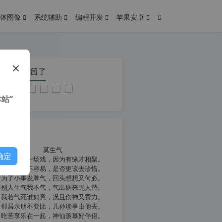
体图像
系统辅助
编程开发
苹果安卓
在本页停留了
站”
我共勉
莫生气
确定
人生就像一场戏，因为有缘才相聚。
相扶到老不容易，是否更该去珍惜。
为了小事发脾气，回头想想又何必。
别人生气我不气，气出病来无人替。
我若气死谁如意，况且伤神又费力。
邻居亲朋不要比，儿孙琐事由他去。
吃苦享乐在一起，神仙羡慕好伴侣。