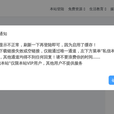
本站登陆
免费资源
生活教育
媒
通知
8下载器 N_m3u8DL-CLI v3.0.2 可下载某些idm无法下载的视频
您
明： 转载自 cnorg.12hp.de 注意： 由于网站空间位于国
显示不正常，刷新一下再登陆即可，因为启用了缓存！
访问高...
下载链接失效或空链接，仅能通过唯一通道，左下方菜单“私信本
，其他通道均得不到任何回复！请不要浪费你的时间......
信本站”仅限本站VIP用户，其他用户不提供服务
你
阅读
2025年8月27日