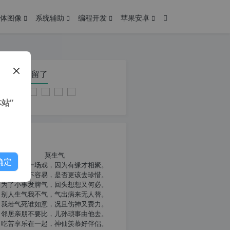
体图像
系统辅助
编程开发
苹果安卓
在本页停留了
站”
我共勉
莫生气
确定
人生就像一场戏，因为有缘才相聚。
相扶到老不容易，是否更该去珍惜。
为了小事发脾气，回头想想又何必。
别人生气我不气，气出病来无人替。
我若气死谁如意，况且伤神又费力。
邻居亲朋不要比，儿孙琐事由他去。
吃苦享乐在一起，神仙羡慕好伴侣。