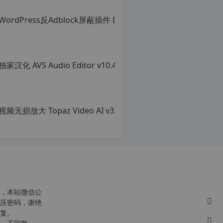
，本站微信公
压密码，谢绝
复。