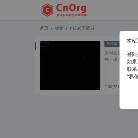
首页
标签
m3u8下载器
本站
m3u
媒体工具
原创文章，转载请注
登陆
外，建议避开晚上的
如果
联系
“私
88,781 次浏览
次