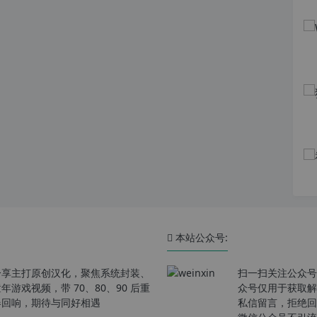
本站公众号:
分享主打原创汉化，聚焦系统封装、
扫一扫关注公众号
戏视频，带 70、80、90 后重
众号仅用于获取解
春回响，期待与同好相遇
私信留言，拒绝回