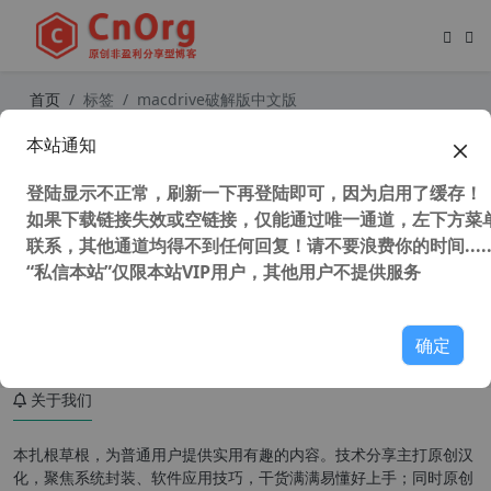
首页
标签
macdrive破解版中文版
本站通知
独家汉化 WIN 下 MAC磁盘读取工具
MacDrive Pro 11.1.1.12 汉化中文特
登陆显示不正常，刷新一下再登陆即可，因为启用了缓存！
别版 支持黑白苹果
如果下载链接失效或空链接，仅能通过唯一通道，左下方菜单
联系，其他通道均得不到任何回复！请不要浪费你的时间.....
“私信本站”仅限本站VIP用户，其他用户不提供服务
52,576 次浏览
系统相关
确定
关于我们
本扎根草根，为普通用户提供实用有趣的内容。技术分享主打原创汉
化，聚焦系统封装、软件应用技巧，干货满满易懂好上手；同时原创