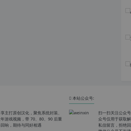
本站公众号:
分享主打原创汉化，聚焦系统封装、
扫一扫关注公众号
戏视频，带 70、80、90 后重
众号仅用于获取解
春回响，期待与同好相遇
私信留言，拒绝回