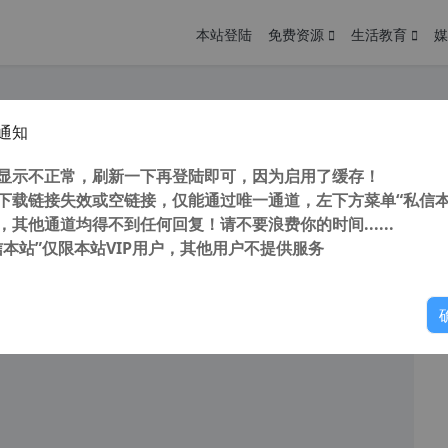
本站登陆
免费资源
生活教育
媒
通知
cOS Ventura 13.5 原版引导镜像
您
明： 转载自 cnorg.12hp.de 注意： 由于网站空间位于国
显示不正常，刷新一下再登陆即可，因为启用了缓存！
访问高...
下载链接失效或空链接，仅能通过唯一通道，左下方菜单“私信本
，其他通道均得不到任何回复！请不要浪费你的时间......
信本站”仅限本站VIP用户，其他用户不提供服务
你
阅读
2026年5月25日