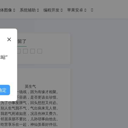
体图像
系统辅助
编程开发
苹果安卓
在本页停留了
站”
我共勉
莫生气
确定
人生就像一场戏，因为有缘才相聚。
相扶到老不容易，是否更该去珍惜。
为了小事发脾气，回头想想又何必。
别人生气我不气，气出病来无人替。
我若气死谁如意，况且伤神又费力。
邻居亲朋不要比，儿孙琐事由他去。
吃苦享乐在一起，神仙羡慕好伴侣。