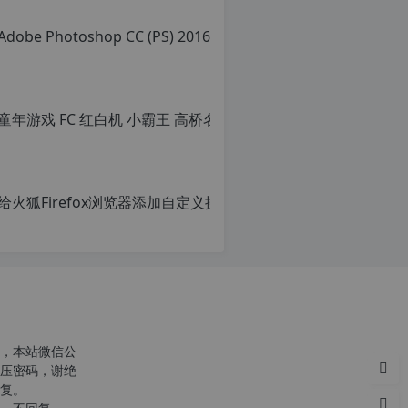
转
载
请
注
明：
转
载
自
c
n
给火狐Fi
o
r
原
g.
创
1
文
2
章，
h
转
p.
载
d
请
e
c
注
注
明：
意：
转
，本站微信公
由
r
载
压密码，谢绝
于
g
自
复。
网
c
站