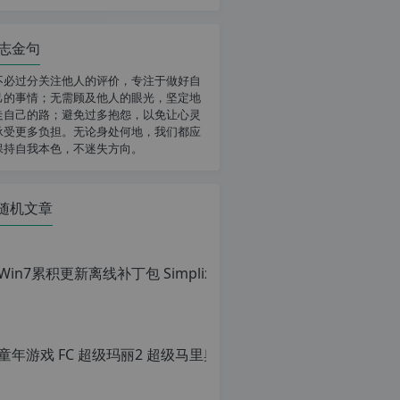
志金句
不必过分关注他人的评价，专注于做好自
己的事情；无需顾及他人的眼光，坚定地
走自己的路；避免过多抱怨，以免让心灵
承受更多负担。无论身处何地，我们都应
保持自我本色，不迷失方向。
随机文章
童年游戏 FC
原
创
文
章，